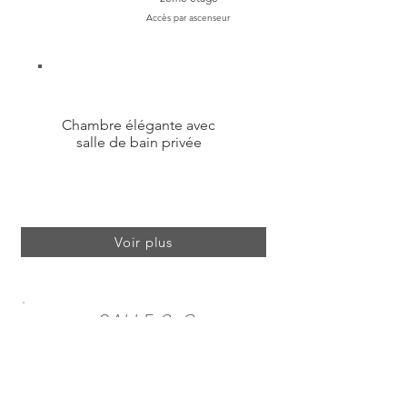
Accès par ascenseur
Chambre élégante avec
salle de bain privée
Voir plus
SALLE 2-8
Aptitude
Surface
25 m²
1- 2 personnes