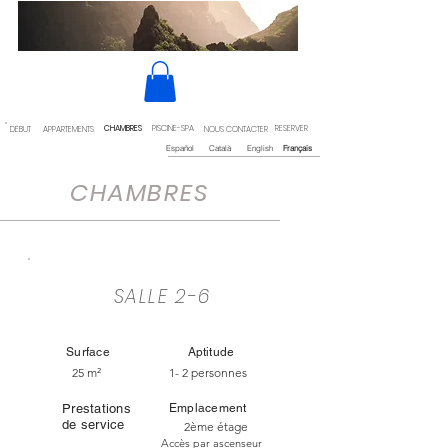
CHAMBRES
PISCINE-SPA
RESERVER
DÉBUT
APPARTEMENTS
NOUS CONTACTER
Español
Català
English
Français
CHAMBRES
SALLE 2-6
Surface
Aptitude
25 m²
1- 2 personnes
Prestations
Emplacement
de service
2ème étage
Accès par ascenseur