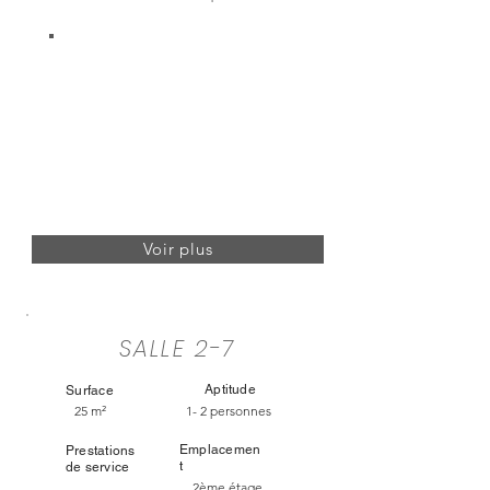
Voir plus
SALLE 2-7
Aptitude
Surface
25 m²
1- 2 personnes
Emplacemen
Prestations
t
de service
2ème étage