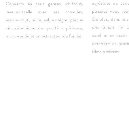
agréables au tou
Couverts en tous genres, chiffons,
puissiez vous re
lave-vaisselle avec ses capsules,
De plus, dans le s
essuie-tout, huile, sel, vinaigre, plaque
une Smart TV 5
vitrocéramique de qualité supérieure,
satellite et accè
micro-onde et un extracteur de fumée.
détendre et profi
films préférés.