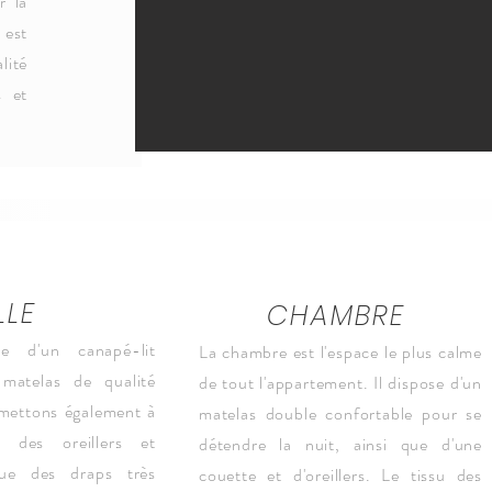
r la
est
lité
s et
LLE
CHAMBRE
e d'un canapé-lit
La chambre est l'espace le plus calme
matelas de qualité
de tout l'appartement. Il dispose d'un
mettons également à
matelas double confortable pour se
n des oreillers et
détendre la nuit, ainsi que d'une
que des draps très
couette et d'oreillers. Le tissu des