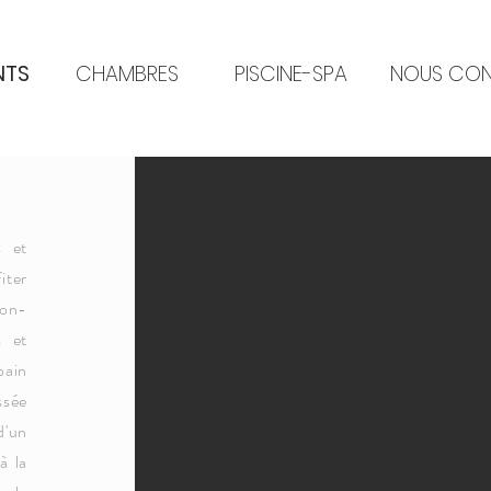
NTS
CHAMBRES
PISCINE-SPA
NOUS CON
s et
iter
lon-
s et
bain
ssée
d'un
à la