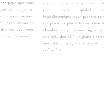
cher pour que vous
draps et des taies d'oreiller est de la
poser comme jamais.
plus haute qualité et
alon, vous trouverez
hypoallergénique pour prendre soin
0" avec connexion
des peaux les plus délicates. Dans la
s Internet pour vous
chambre, vous trouverez également
ter de vos séries et
une télévision 30", un grand placard
avec des cintres, des tiroirs et un
coffre-fort.