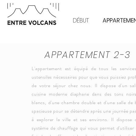
DÉBUT
APPARTEME
APPARTEMENT 2-3
L'appartement est équipé de tous les service
ustensiles nécessaires pour que vous puissiez prof
de votre séjour chez nous. Il dispose d'un sa
cuisine moderne diaphane dans des tons noir
blancs, d'une chambre double et d'une salle de 
spacieuse pour se détendre après une journée pa
à explorer la ville et ses environs. Il dispose 
système de chauffage qui vous permet d'utiliser 