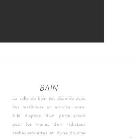
BAIN
La salle de bain est décorée avec
des matériaux en ardoise noire.
Elle dispose d'un porte-savon
pour les mains, d'un radiateur
sèche-serviettes et d'une douche