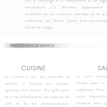
fois le chauffage et la climatisation et de régle
température. Ce charmant appartement 
accessible par un ascenseur spacieux et de qua
supérieure, qui facilite l'accès avec poussette
valises de voyage.
PRESTATIONS DE SERVICE
CUISINE
SA
Le salon dispos
La cuisine a tous les ustensiles et
double avec un 
services. Il dispose d'un presse-
supérieure. Nous 
agrumes, d'un mixeur, d'un grille-pain
votre dispositio
et d'une cafetière avec ses capsules de
couettes ainsi 
café et de lait correspondantes.