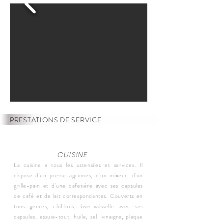
PRESTATIONS DE SERVICE
CUISINE
La cuisine a tous les ustensiles et services. Il
dispose d'un presse-agrumes, d'un mixeur, d'un
grille-pain et d'une cafetière avec ses capsules
de café et de lait correspondantes. Couverts en
tous genres, chiffons, lave-vaisselle avec ses
capsules, essuie-tout, huile, sel, vinaigre, plaque