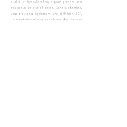
qualité et hypoallergénique pour prendre soin
des peaux les plus délicates. Dans la chambre,
vous trouverez également une télévision 30",
un grand placard avec des cintres, des tiroirs et
un coffre-fort.
BAIN
La salle de bain est décorée avec des matériaux
en ardoise noire. Elle dispose d'un porte-savon
pour les mains, d'un radiateur sèche-serviettes
et d'une douche à effet pluie avec deux porte-
savons avec shampoing et gel douche de qualité
supérieure. Nous fournissons également des
serviettes en coton, des sèche-cheveux et du
papier toilette.
VOIR DISPONIBILITÉ