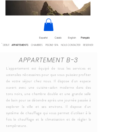
Español
Català
English
Français
DÉBUT
APPARTEMENTS
CHAMBRES
PISCINE-SPA
NOUS CONTACTER
RESERVER
APPARTEMENT B-3
L'appartement est équipé de tous les services et
ustensiles nécessaires pour que vous puissiez profiter
de votre séjour chez nous. Il dispose d'un espace
ouvert avec une cuisine-salon moderne dans des
tons noirs, une chambre double et une grande salle
de bain pour se détendre après une journée passée à
explorer la ville et ses environs. Il dispose d'un
système de chauffage qui vous permet d'utiliser à la
fois le chauffage et la climatisation et de régler la
température.